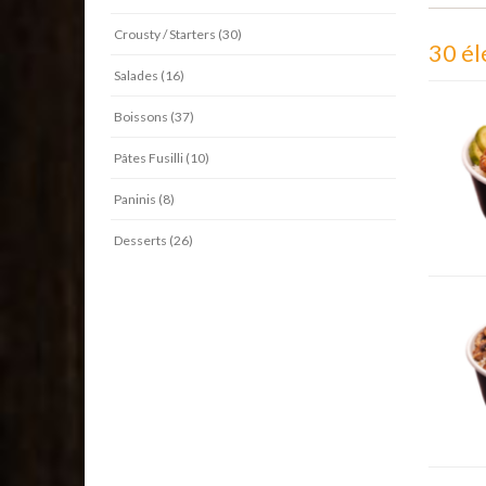
Crousty / Starters (30)
30 é
Salades (16)
Boissons (37)
Pâtes Fusilli (10)
Paninis (8)
Desserts (26)