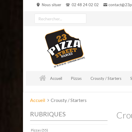
Aller
Nous situer
02 48 24 02 02
contact@23pi
au
contenu
Rechercher
un
produit
Accueil
Pizzas
Crousty / Starters
Vous
Accueil
Crousty / Starters
êtes
Crou
ici :
RUBRIQUES
Pizzas (55)