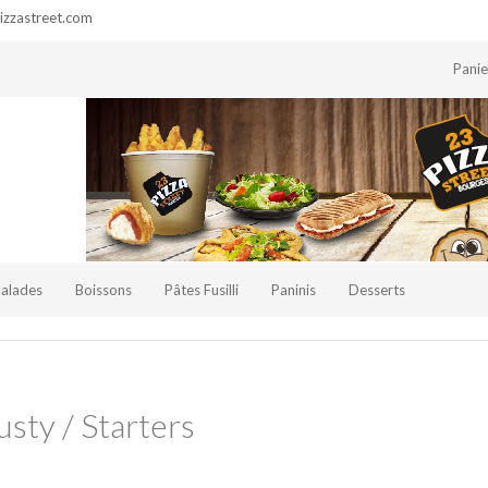
zzastreet.com
Pani
Salades
Boissons
Pâtes Fusilli
Paninis
Desserts
sty / Starters