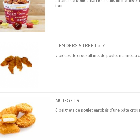
35 ailes de poulet marinées dans un mélange d
four
TENDERS STREET x 7
7 pièces de croustillants de poulet mariné au c
NUGGETS
8 beignets de poulet enrobés d'une pâte croust