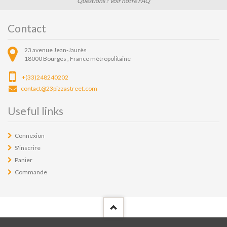
Questions ? Voir notre FAQ
Contact
23 avenue Jean-Jaurès
18000
Bourges ,
France métropolitaine
+(33)248240202
contact@23pizzastreet.com
Useful links
Connexion
S'inscrire
Panier
Commande