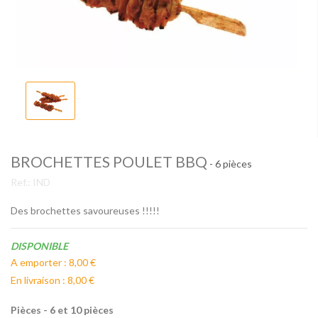
BROCHETTES POULET BBQ
- 6 pièces
Ref.:
IND
Des brochettes savoureuses !!!!!
Disponibilité:
DISPONIBLE
A emporter : 8,00 €
En livraison : 8,00 €
Pièces - 6 et 10 pièces