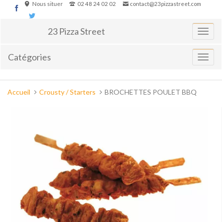
Aller
Nous situer
02 48 24 02 02
contact@23pizzastreet.com
au
contenu
23 Pizza Street
Basculer
la
navigati
Catégories
Affiche
le
menu
Vous
Accueil
Crousty / Starters
BROCHETTES POULET BBQ
êtes
ici :