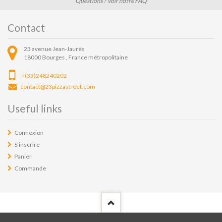
Questions ? Voir notre FAQ
Contact
23 avenue Jean-Jaurès
18000
Bourges ,
France métropolitaine
+(33)248240202
contact@23pizzastreet.com
Useful links
Connexion
S'inscrire
Panier
Commande