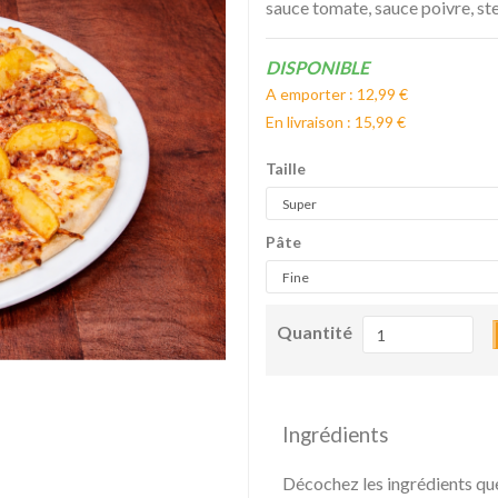
sauce tomate, sauce poivre, st
Disponibilité:
DISPONIBLE
A emporter : 12,99 €
En livraison : 15,99 €
Taille
Pâte
Quantité
Ingrédients
Décochez les ingrédients qu