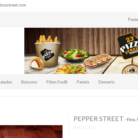
zzastreet.com
Pani
Salades
Boissons
Pâtes Fusilli
Paninis
Desserts
PEPPER STREET
- Fine,
Ref.:
CTF2