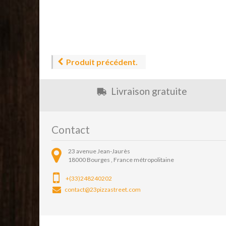
Produit précédent.
Livraison gratuite
Contact
23 avenue Jean-Jaurès
18000
Bourges ,
France métropolitaine
+(33)248240202
contact@23pizzastreet.com