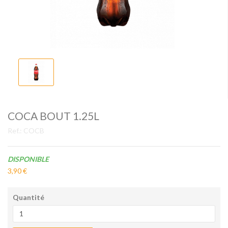
COCA BOUT 1.25L
Ref.:
COCB
Disponibilité:
DISPONIBLE
3,90 €
Quantité