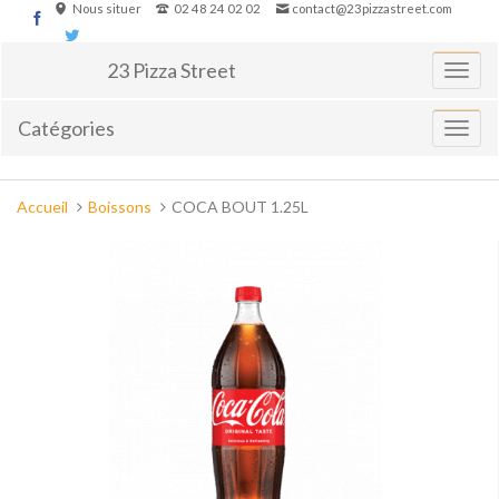
Aller
Nous situer
02 48 24 02 02
contact@23pizzastreet.com
au
contenu
23 Pizza Street
Basculer
la
navigati
Catégories
Affiche
le
menu
Vous
Accueil
Boissons
COCA BOUT 1.25L
êtes
ici :