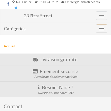
Aller
Nous situer
02 48 24 02 02
contact@23pizzastreet.com
au
contenu
23 Pizza Street
Basculer
la
navigati
Catégories
Affiche
le
menu
Vous
Accueil
êtes
ici :
Livraison gratuite
Paiement sécurisé
Plateforme de paiement multiple
Besoin d'aide ?
Questions ? Voir notre FAQ
Contact