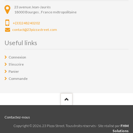
23 avenue Jean-Jaurès
18000
Bourges ,
France métropolitaine
+(33)248240202
contact@23pizzastreet.com
Useful links
Connexion
S'inscrire
Panier
Commande
Contactez-nous
Copyright ©
2026
. 23 Pizza Street. Tous droits réservés - Site réalisé par
FHM
Solutions