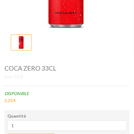
COCA ZERO 33CL
Ref.:
COZ
Disponibilité:
DISPONIBLE
2,20 €
Quantité