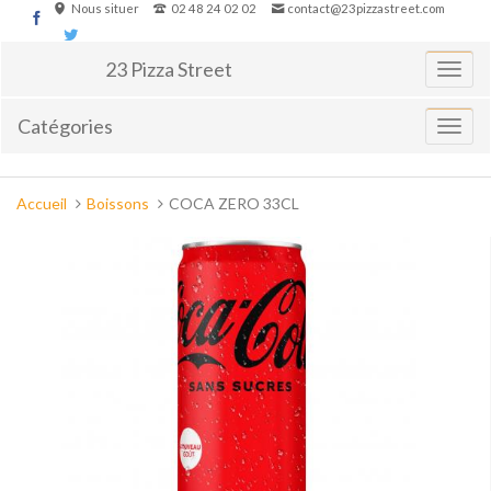
Aller
Nous situer
02 48 24 02 02
contact@23pizzastreet.com
au
contenu
23 Pizza Street
Basculer
la
navigati
Catégories
Affiche
le
menu
Vous
Accueil
Boissons
COCA ZERO 33CL
êtes
ici :