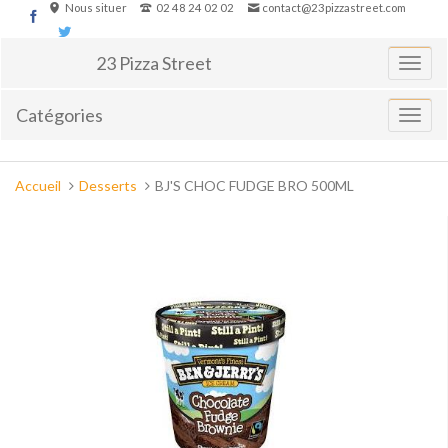
Aller
Nous situer
02 48 24 02 02
contact@23pizzastreet.com
au
contenu
23 Pizza Street
Basculer
la
navigati
Catégories
Affiche
le
menu
Vous
Accueil
Desserts
BJ'S CHOC FUDGE BRO 500ML
êtes
ici :